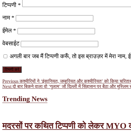
टिप्पणी
*
नाम
*
ईमेल
*
वेबसाईट
अगली बार जब मैं टिप्पणी करूँ, तो इस ब्राउज़र में मेरा नाम
पोस्ट
Previous
Previous
कश्मीरियों ने ‘इंसानियत, जम्हूरियत और कश्मीरियत’ को किया चरितार
Next
post:
Next
दो बार बिकने वाला वो ‘गुलाम’ जो दिल्ली में सिंहासन पर बैठा और मुस्लिम
नेविगेशन
post:
Trending News
मदरसों पर कथित टिप्पणी को लेकर MYO का वि