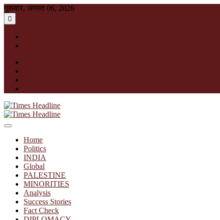
Skip
गुरूवार, अगस्त 06, 2026
to
content
English
हिन्दी
facebook
instagram
twitter
linkedin
Times Headline
Home
Politics
INDIA
Global
PALESTINE
MINORITIES
Analysis
Success Stories
Fact Check
DIPLOMACY