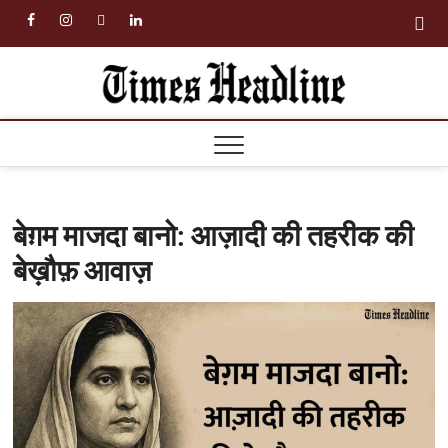
Skip
facebook
instagram
twitter
linkedin
to
content
Times
Headl
बेग़म माजदा बानो: आज़ादी की तहरीक की
बेख़ौफ़ आवाज़