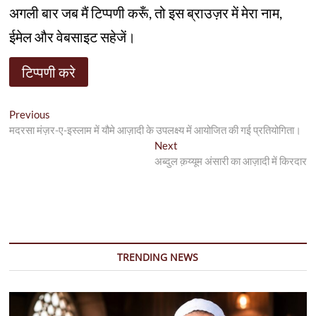
अगली बार जब मैं टिप्पणी करूँ, तो इस ब्राउज़र में मेरा नाम,
ईमेल और वेबसाइट सहेजें।
पोस्ट
Previous
Previous
post:
मदरसा मंज़र-ए-इस्लाम में यौमे आज़ादी के उपलक्ष्य में आयोजित की गई प्रतियोगिता।
नेविगेशन
Next
Next
post:
अब्दुल क़य्यूम अंसारी का आज़ादी में किरदार
TRENDING NEWS