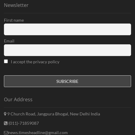
Newsletter
First name
Email
I accept the privacy policy
Our Address
9 Church Road, Jangpura Bhogal, New Delhi India
(011)-71859087
news.timesheadline@gmail.com