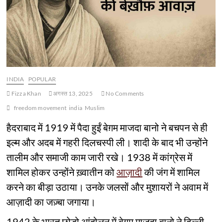
INDIA
POPULAR
Fizza Khan
अगस्त 13, 2025
No Comments
freedom movement
india
Muslim
हैदराबाद में 1919 में पैदा हुईं बेग़म माजदा बानो ने बचपन से ही
इल्म और अदब में गहरी दिलचस्पी ली। शादी के बाद भी उन्होंने
तालीम और समाजी काम जारी रखे। 1938 में कांग्रेस में
शामिल होकर उन्होंने ख़्वातीन को
आज़ादी
की जंग में शामिल
करने का बीड़ा उठाया। उनके जलसों और मुशायरों ने अवाम में
आज़ादी का जज़्बा जगाया।
1942 के भारत छोड़ो आंदोलन में बेग़म माजदा बानो ने दिल्ली