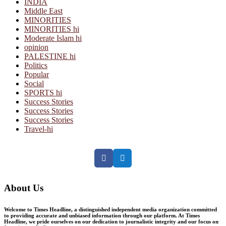
INDIA
Middle East
MINORITIES
MINORITIES hi
Moderate Islam hi
opinion
PALESTINE hi
Politics
Popular
Social
SPORTS hi
Success Stories
Success Stories
Success Stories
Travel-hi
Facebook
Twitter
About Us
Welcome to Times Headline, a distinguished independent media organization committed
to providing accurate and unbiased information through our platform. At Times
Headline, we pride ourselves on our dedication to journalistic integrity and our focus on