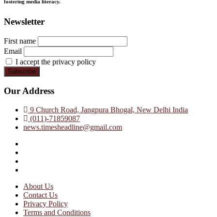
fostering media literacy.
Newsletter
First name
Email
I accept the privacy policy
Our Address
9 Church Road, Jangpura Bhogal, New Delhi India
(011)-71859087
news.timesheadline@gmail.com
facebook
instagram
twitter
linkedin
About Us
Contact Us
Privacy Policy
Terms and Conditions