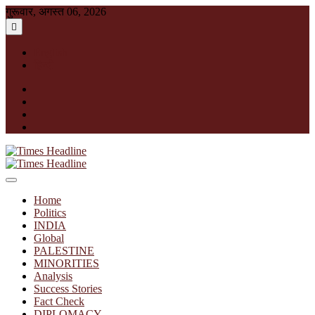
Skip
गुरूवार, अगस्त 06, 2026
to
content
English
हिन्दी
facebook
instagram
twitter
linkedin
Times Headline
Home
Politics
INDIA
Global
PALESTINE
MINORITIES
Analysis
Success Stories
Fact Check
DIPLOMACY