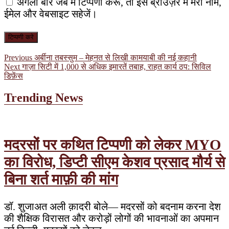
अगली बार जब मैं टिप्पणी करूँ, तो इस ब्राउज़र में मेरा नाम,
ईमेल और वेबसाइट सहेजें।
पोस्ट
Previous
Previous
अर्बीना तबस्सुम – मेहनत से लिखी कामयाबी की नई कहानी
Next
post:
Next
गाज़ा सिटी में 1,000 से अधिक इमारतें तबाह, राहत कार्य ठप: सिविल
नेविगेशन
post:
डिफ़ेंस
Trending News
मदरसों पर कथित टिप्पणी को लेकर MYO
का विरोध, डिप्टी सीएम केशव प्रसाद मौर्य से
बिना शर्त माफ़ी की मांग
डॉ. शुजाअत अली क़ादरी बोले— मदरसों को बदनाम करना देश
की शैक्षिक विरासत और करोड़ों लोगों की भावनाओं का अपमान