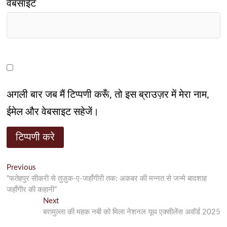
वेबसाईट
अगली बार जब मैं टिप्पणी करूँ, तो इस ब्राउज़र में मेरा नाम,
ईमेल और वेबसाइट सहेजें।
पोस्ट
Previous
Previous
post:
“फतेहपुर सीकरी से तुज़ुक-ए-जहाँगीरी तक: अकबर की मन्नत से जन्मे बादशाह
नेविगेशन
जहाँगीर की कहानी”
Next
Next
post:
बरामुल्ला की महक नबी को मिला नेशनल यूथ एक्सीलेंस अवॉर्ड 2025