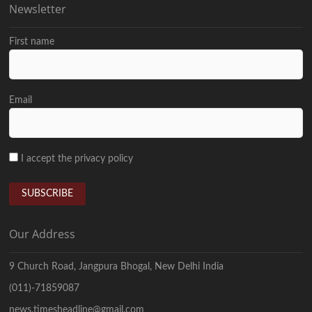
Newsletter
First name
Email
I accept the privacy policy
Our Address
9 Church Road, Jangpura Bhogal, New Delhi India
(011)-71859087
news.timesheadline@gmail.com