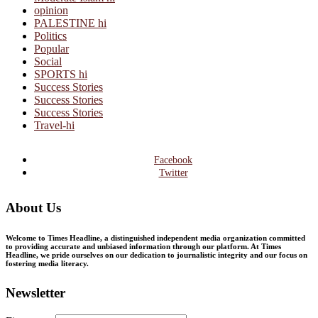
opinion
PALESTINE hi
Politics
Popular
Social
SPORTS hi
Success Stories
Success Stories
Success Stories
Travel-hi
Facebook
Twitter
About Us
Welcome to Times Headline, a distinguished independent media organization committed
to providing accurate and unbiased information through our platform. At Times
Headline, we pride ourselves on our dedication to journalistic integrity and our focus on
fostering media literacy.
Newsletter