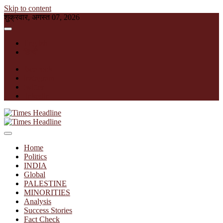
Skip to content
शुक्रवार, अगस्त 07, 2026
English
हिन्दी
facebook
instagram
twitter
linkedin
Times Headline
Home
Politics
INDIA
Global
PALESTINE
MINORITIES
Analysis
Success Stories
Fact Check