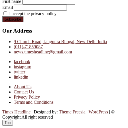
First name
Email
I accept the privacy policy
Our Address
9 Church Road, Jangpura Bhogal, New Delhi India
(011)-71859087
news.timesheadline@gmail.com
facebook
instagram
twitter
linkedin
About Us
Contact Us
Privacy Policy
Terms and Conditions
Times Headline
| Designed by:
Theme Freesia
|
WordPress
| ©
Copyright All right reserved
Top