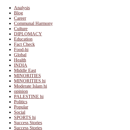
Analysis
Blog
Career
Communal Harmony
Culture
DIPLOMACY
Education
Fact Check
Food-hi
Global
Health
INDIA
Middle East
MINORITIES
MINORITIES hi
Moderate Islam hi
opinion
PALESTINE hi
Politics
Popular
Social
SPORTS hi
Success Stories
Success Stories