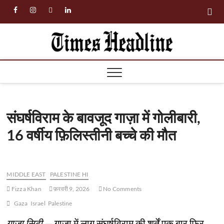
Skip
facebook
instagram
twitter
linkedin
to
content
Times
Headl
संघर्षविराम के बावजूद गाज़ा में गोलीबारी,
16 वर्षीय फ़िलिस्तीनी बच्चे की मौत
MIDDLE EAST
PALESTINE HI
Fizza Khan
फ़रवरी 9, 2026
No Comments
Gaza
Israel
Palestine
गाज़ा सिटी
— गाज़ा में लागू संघर्षविराम की शर्तें एक बार फिर