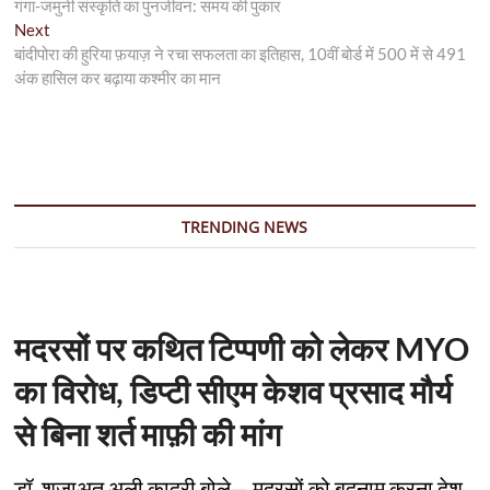
post:
गंगा-जमुनी संस्कृति का पुनर्जीवन: समय की पुकार
नेविगेशन
Next
Next
post:
बांदीपोरा की हुरिया फ़याज़ ने रचा सफलता का इतिहास, 10वीं बोर्ड में 500 में से 491
अंक हासिल कर बढ़ाया कश्मीर का मान
TRENDING NEWS
मदरसों पर कथित टिप्पणी को लेकर MYO
का विरोध, डिप्टी सीएम केशव प्रसाद मौर्य
से बिना शर्त माफ़ी की मांग
डॉ. शुजाअत अली क़ादरी बोले— मदरसों को बदनाम करना देश