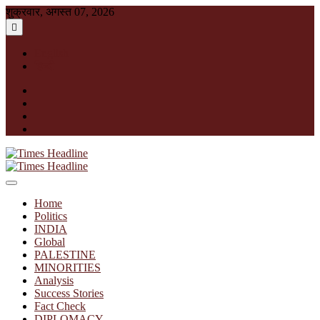
Skip
शुक्रवार, अगस्त 07, 2026
to
content
English
हिन्दी
facebook
instagram
twitter
linkedin
Times Headline
Home
Politics
INDIA
Global
PALESTINE
MINORITIES
Analysis
Success Stories
Fact Check
DIPLOMACY