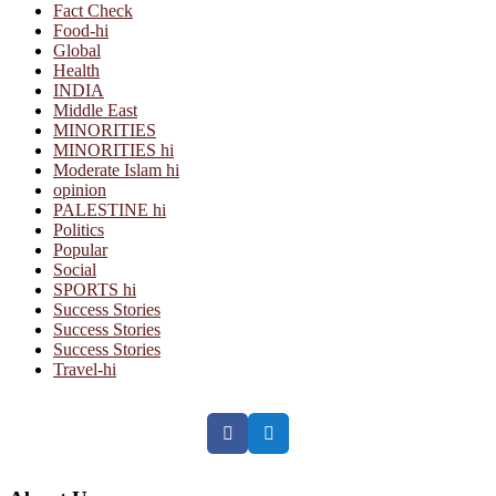
Fact Check
Food-hi
Global
Health
INDIA
Middle East
MINORITIES
MINORITIES hi
Moderate Islam hi
opinion
PALESTINE hi
Politics
Popular
Social
SPORTS hi
Success Stories
Success Stories
Success Stories
Travel-hi
Facebook
Twitter