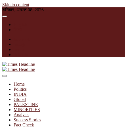
Skip to content
शनिवार, अगस्त 08, 2026
English
हिन्दी
facebook
instagram
twitter
linkedin
Times Headline
Home
Politics
INDIA
Global
PALESTINE
MINORITIES
Analysis
Success Stories
Fact Check