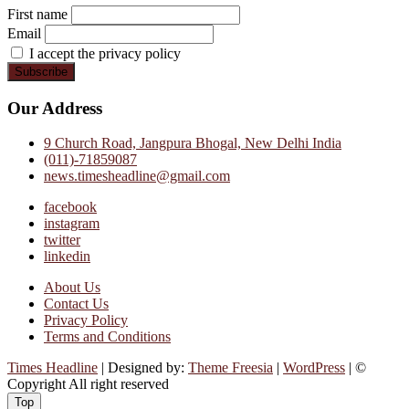
First name
Email
I accept the privacy policy
Our Address
9 Church Road, Jangpura Bhogal, New Delhi India
(011)-71859087
news.timesheadline@gmail.com
facebook
instagram
twitter
linkedin
About Us
Contact Us
Privacy Policy
Terms and Conditions
Times Headline
| Designed by:
Theme Freesia
|
WordPress
| ©
Copyright All right reserved
Top