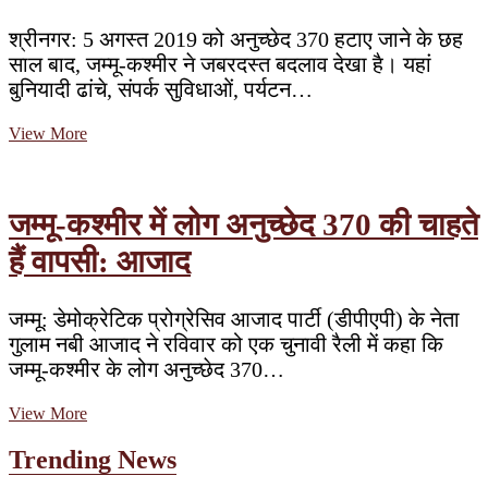
श्रीनगर: 5 अगस्त 2019 को अनुच्छेद 370 हटाए जाने के छह
साल बाद, जम्मू-कश्मीर ने जबरदस्त बदलाव देखा है। यहां
बुनियादी ढांचे, संपर्क सुविधाओं, पर्यटन…
5
View More
अगस्त
2019
को
अनुच्छेद
जम्मू-कश्मीर में लोग अनुच्छेद 370 की चाहते
370
हटाए
हैं वापसी: आजाद
जाने
के
छह
जम्मू: डेमोक्रेटिक प्रोग्रेसिव आजाद पार्टी (डीपीएपी) के नेता
साल
गुलाम नबी आजाद ने रविवार को एक चुनावी रैली में कहा कि
बाद,
जम्मू-कश्मीर के लोग अनुच्छेद 370…
जम्मू-
कश्मीर
ने
जम्मू-
View More
जबरदस्त
कश्मीर
बदलाव
में
Trending News
देखा
लोग