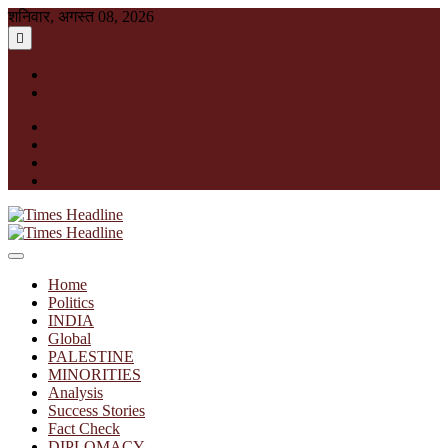
Skip
शनिवार, अगस्त 08, 2026
to
content
English
हिन्दी
facebook
instagram
twitter
linkedin
Times Headline
Home
Politics
INDIA
Global
PALESTINE
MINORITIES
Analysis
Success Stories
Fact Check
DIPLOMACY