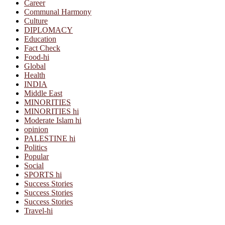
Career
Communal Harmony
Culture
DIPLOMACY
Education
Fact Check
Food-hi
Global
Health
INDIA
Middle East
MINORITIES
MINORITIES hi
Moderate Islam hi
opinion
PALESTINE hi
Politics
Popular
Social
SPORTS hi
Success Stories
Success Stories
Success Stories
Travel-hi