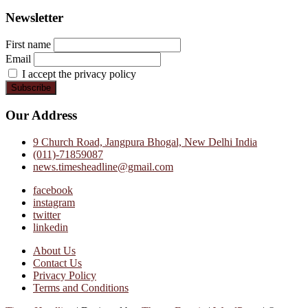
Newsletter
First name
Email
I accept the privacy policy
Our Address
9 Church Road, Jangpura Bhogal, New Delhi India
(011)-71859087
news.timesheadline@gmail.com
facebook
instagram
twitter
linkedin
About Us
Contact Us
Privacy Policy
Terms and Conditions