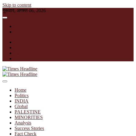
Skip to content
गुरूवार, अगस्त 06, 2026
English
हिन्दी
facebook
instagram
twitter
linkedin
Times Headline
Home
Politics
INDIA
Global
PALESTINE
MINORITIES
Analysis
Success Stories
Fact Check