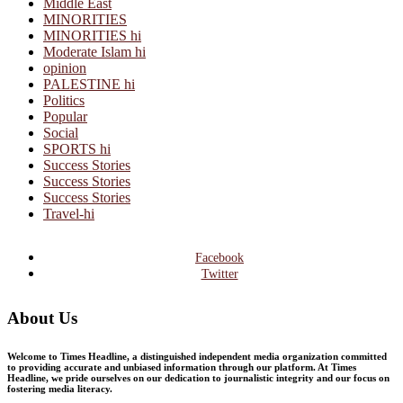
Middle East
MINORITIES
MINORITIES hi
Moderate Islam hi
opinion
PALESTINE hi
Politics
Popular
Social
SPORTS hi
Success Stories
Success Stories
Success Stories
Travel-hi
Facebook
Twitter
About Us
Welcome to Times Headline, a distinguished independent media organization committed
to providing accurate and unbiased information through our platform. At Times
Headline, we pride ourselves on our dedication to journalistic integrity and our focus on
fostering media literacy.