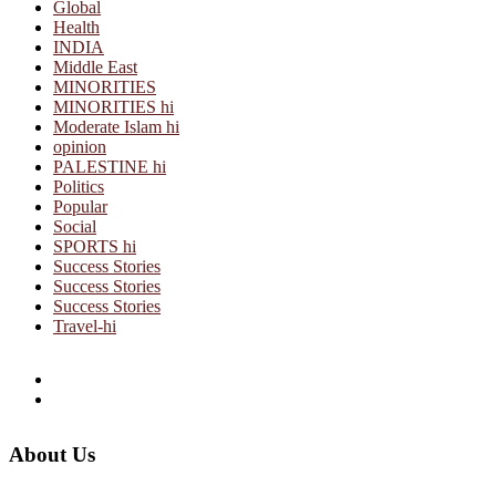
Global
Health
INDIA
Middle East
MINORITIES
MINORITIES hi
Moderate Islam hi
opinion
PALESTINE hi
Politics
Popular
Social
SPORTS hi
Success Stories
Success Stories
Success Stories
Travel-hi
About Us