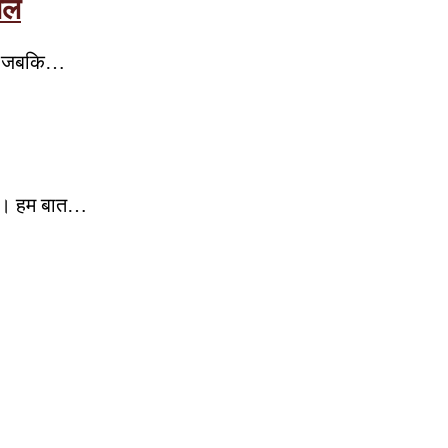
यल
गई, जबकि…
 है। हम बात…