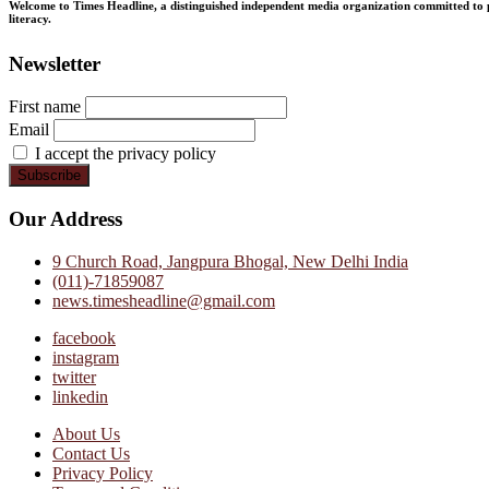
Welcome to Times Headline, a distinguished independent media organization committed to pr
literacy.
Newsletter
First name
Email
I accept the privacy policy
Our Address
9 Church Road, Jangpura Bhogal, New Delhi India
(011)-71859087
news.timesheadline@gmail.com
facebook
instagram
twitter
linkedin
About Us
Contact Us
Privacy Policy