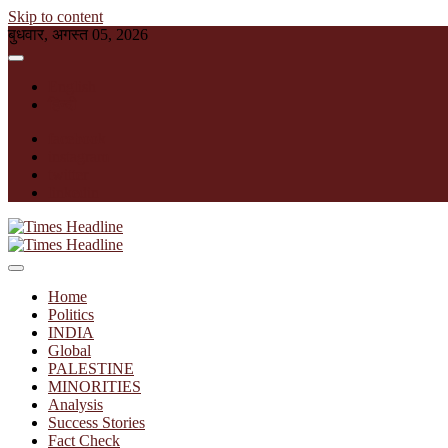
Skip to content
बुधवार, अगस्त 05, 2026
English
हिन्दी
facebook
instagram
twitter
linkedin
Times Headline
Home
Politics
INDIA
Global
PALESTINE
MINORITIES
Analysis
Success Stories
Fact Check