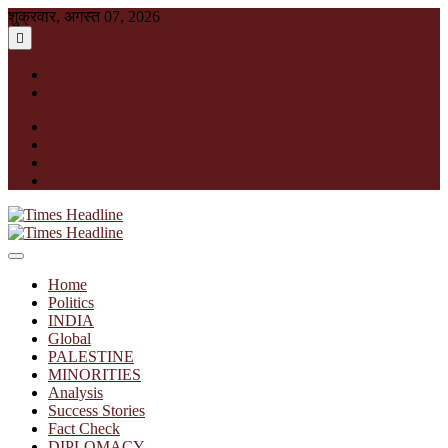
Skip
शुक्रवार, अगस्त 07, 2026
to
content
English
हिन्दी
facebook
instagram
twitter
linkedin
Times Headline
Home
Politics
INDIA
Global
PALESTINE
MINORITIES
Analysis
Success Stories
Fact Check
DIPLOMACY