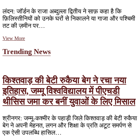
लंदन: जॉर्डन के राजा अब्दुल्ला द्वितीय ने साफ़ कहा है कि
फ़िलिस्तीनियों को उनके घरों से निकालने या गाजा और पश्चिमी
तट की ज़मीन पर…
मिस्र
View More
के
प्रधानमंत्री
Trending News
से
मुलाक़ात
में
बोले
जॉर्डन
किश्तवाड़ की बेटी रुकैया बेग ने रचा नया
के
इतिहास, जम्मू विश्वविद्यालय में पीएचडी
राजा
–
थीसिस जमा कर बनीं युवाओं के लिए मिसाल
फ़िलिस्तीनियों
को
कहीं
और
श्रीनगर: जम्मू-कश्मीर के पहाड़ी जिले किश्तवाड़ की बेटी रुकैया
भेजने
बेग ने अपनी मेहनत, लगन और शिक्षा के प्रति अटूट समर्पण से
का
एक ऐसी उपलब्धि हासिल…
सवाल
ही