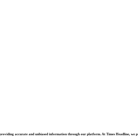
Facebook
Twitter
oviding accurate and unbiased information through our platform. At Times Headline, we prid