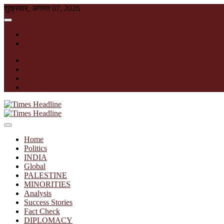
Skip
शुक्रवार, अगस्त 07, 2026
to
content
English
हिन्दी
facebook
instagram
twitter
linkedin
Times Headline
Home
Politics
INDIA
Global
PALESTINE
MINORITIES
Analysis
Success Stories
Fact Check
DIPLOMACY