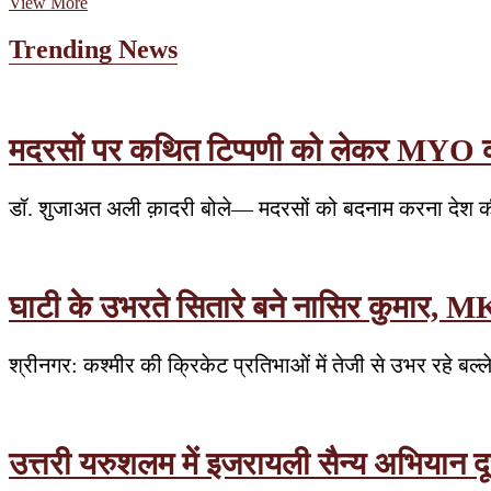
ताजमहल
View More
के
मुख्य
Trending News
गुंबद
से
टपका
पानी,
एएसआई
मदरसों पर कथित टिप्पणी को लेकर MYO का वि
पर
भड़के:
ओवैसी
डॉ. शुजाअत अली क़ादरी बोले— मदरसों को बदनाम करना देश की
घाटी के उभरते सितारे बने नासिर कुमार, MK
श्रीनगर: कश्मीर की क्रिकेट प्रतिभाओं में तेजी से उभर रहे बल्
उत्तरी यरुशलम में इजरायली सैन्य अभियान दूस