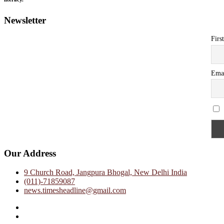
Newsletter
Firs
Ema
Our Address
9 Church Road, Jangpura Bhogal, New Delhi India
(011)-71859087
news.timesheadline@gmail.com
facebook
instagram