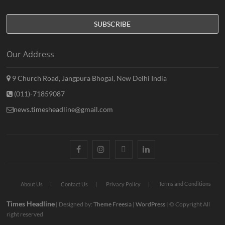
Our Address
9 Church Road, Jangpura Bhogal, New Delhi India
(011)-71859087
news.timesheadline@gmail.com
facebook
instagram
twitter
linkedin
Terms and Conditions
About Us
Contact Us
Privacy Policy
Times Headline
| Designed by:
Theme Freesia
|
WordPress
| © Copyright All
right reserved