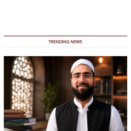
पाकिस्तान”
कहकर
डराया
गया,
लेकिन
जाते
वक्त
रो
TRENDING NEWS
पड़ीं
शिक्षिका