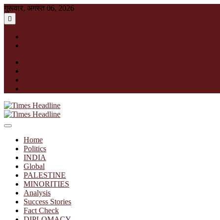
Skip
गुरूवार, अगस्त 06, 2026
to
content
English
हिन्दी
facebook
instagram
twitter
linkedin
Times Headline
Home
Politics
INDIA
Global
PALESTINE
MINORITIES
Analysis
Success Stories
Fact Check
DIPLOMACY