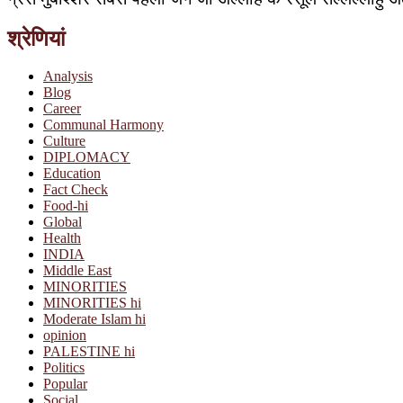
श्रेणियां
Analysis
Blog
Career
Communal Harmony
Culture
DIPLOMACY
Education
Fact Check
Food-hi
Global
Health
INDIA
Middle East
MINORITIES
MINORITIES hi
Moderate Islam hi
opinion
PALESTINE hi
Politics
Popular
Social