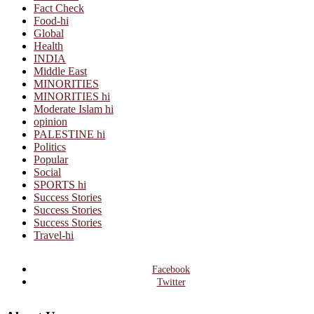
Fact Check
Food-hi
Global
Health
INDIA
Middle East
MINORITIES
MINORITIES hi
Moderate Islam hi
opinion
PALESTINE hi
Politics
Popular
Social
SPORTS hi
Success Stories
Success Stories
Success Stories
Travel-hi
Facebook
Twitter