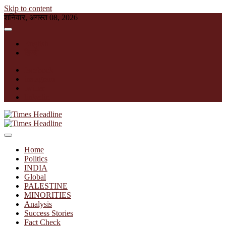
Skip to content
शनिवार, अगस्त 08, 2026
English
हिन्दी
facebook
instagram
twitter
linkedin
Times Headline
Home
Politics
INDIA
Global
PALESTINE
MINORITIES
Analysis
Success Stories
Fact Check