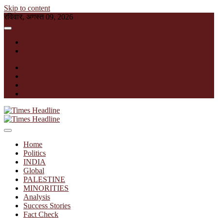
Skip to content
रविवार, अगस्त 09, 2026
English
हिन्दी
facebook
instagram
twitter
linkedin
Times Headline
Home
Politics
INDIA
Global
PALESTINE
MINORITIES
Analysis
Success Stories
Fact Check