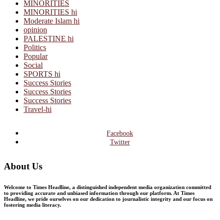
MINORITIES
MINORITIES hi
Moderate Islam hi
opinion
PALESTINE hi
Politics
Popular
Social
SPORTS hi
Success Stories
Success Stories
Success Stories
Travel-hi
Facebook
Twitter
About Us
Welcome to Times Headline, a distinguished independent media organization committed
to providing accurate and unbiased information through our platform. At Times
Headline, we pride ourselves on our dedication to journalistic integrity and our focus on
fostering media literacy.