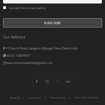
I accept the privacy policy
Our Address
9 Church Road, Jangpura Bhogal, New Delhi India
(011)-71859087
news.timesheadline@gmail.com
facebook
instagram
twitter
linkedin
Terms and Conditions
About Us
Contact Us
Privacy Policy