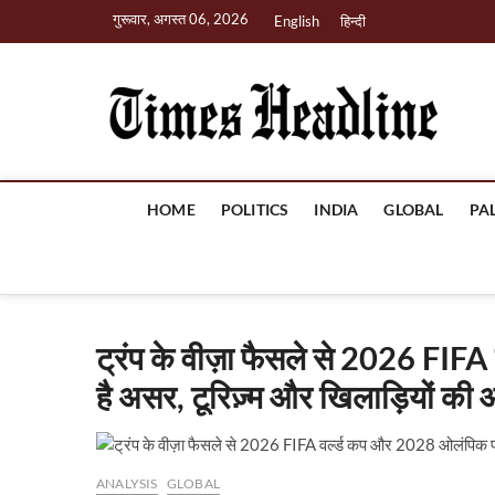
S
गुरूवार, अगस्त 06, 2026
English
हिन्दी
k
i
p
Ti
t
o
c
o
n
HOME
POLITICS
INDIA
GLOBAL
PA
t
e
n
t
ट्रंप के वीज़ा फैसले से 2026 FI
है असर, टूरिज़्म और खिलाड़ियों की
ANALYSIS
GLOBAL