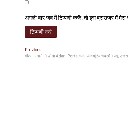
अगली बार जब मैं टिप्पणी करूँ, तो इस ब्राउज़र में मे
पो
Previous
P
गौतम अडानी ने छोड़ा Adani Ports का एग्जीक्यूटिव चेयरमैन पद, उत्तर
r
स्ट
e
ने
v
i
वि
o
गे
u
s
श
p
न
o
s
t
: