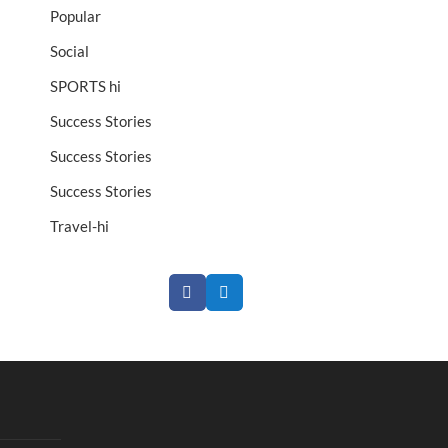
Popular
Social
SPORTS hi
Success Stories
Success Stories
Success Stories
Travel-hi
F
T
a
w
c
i
e
t
b
t
o
e
o
r
k