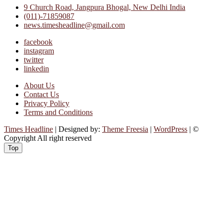
9 Church Road, Jangpura Bhogal, New Delhi India
(011)-71859087
news.timesheadline@gmail.com
facebook
instagram
twitter
linkedin
About Us
Contact Us
Privacy Policy
Terms and Conditions
Times Headline
| Designed by:
Theme Freesia
|
WordPress
| ©
Copyright All right reserved
Top