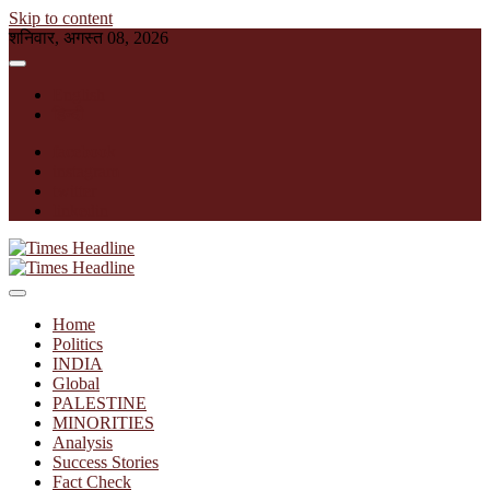
Skip to content
शनिवार, अगस्त 08, 2026
English
हिन्दी
facebook
instagram
twitter
linkedin
Times Headline
Home
Politics
INDIA
Global
PALESTINE
MINORITIES
Analysis
Success Stories
Fact Check