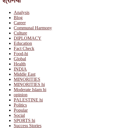
श्रेणियां
Analysis
Blog
Career
Communal Harmony
Culture
DIPLOMACY
Education
Fact Check
Food-hi
Global
Health
INDIA
Middle East
MINORITIES
MINORITIES hi
Moderate Islam hi
opinion
PALESTINE hi
Politics
Popular
Social
SPORTS hi
Success Stories