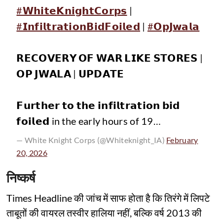
#𝗪𝗵𝗶𝘁𝗲𝗞𝗻𝗶𝗴𝗵𝘁𝗖𝗼𝗿𝗽𝘀
|
#𝗜𝗻𝗳𝗶𝗹𝘁𝗿𝗮𝘁𝗶𝗼𝗻𝗕𝗶𝗱𝗙𝗼𝗶𝗹𝗲𝗱
|
#𝗢𝗽𝗝𝘄𝗮𝗹𝗮
𝗥𝗘𝗖𝗢𝗩𝗘𝗥𝗬 𝗢𝗙 𝗪𝗔𝗥 𝗟𝗜𝗞𝗘 𝗦𝗧𝗢𝗥𝗘𝗦 |
𝗢𝗣 𝗝𝗪𝗔𝗟𝗔 | 𝗨𝗣𝗗𝗔𝗧𝗘
𝗙𝘂𝗿𝘁𝗵𝗲𝗿 𝘁𝗼 𝘁𝗵𝗲 𝗶𝗻𝗳𝗶𝗹𝘁𝗿𝗮𝘁𝗶𝗼𝗻 𝗯𝗶𝗱
𝗳𝗼𝗶𝗹𝗲𝗱 in the early hours of 19…
— White Knight Corps (@Whiteknight_IA)
February
20, 2026
निष्कर्ष
Times Headline की जांच में साफ होता है कि तिरंगे में लिपटे
ताबूतों की वायरल तस्वीर हालिया नहीं, बल्कि वर्ष 2013 की