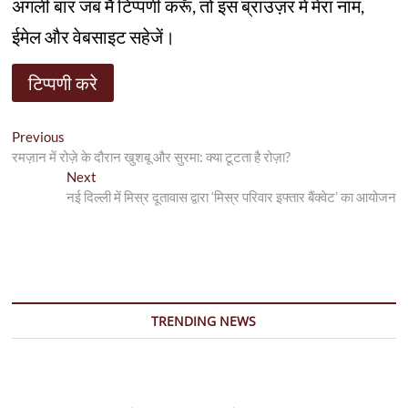
अगली बार जब मैं टिप्पणी करूँ, तो इस ब्राउज़र में मेरा नाम,
ईमेल और वेबसाइट सहेजें।
पो
Previous
P
रमज़ान में रोज़े के दौरान खुशबू और सुरमा: क्या टूटता है रोज़ा?
r
स्ट
e
Next
N
ने
v
नई दिल्ली में मिस्र दूतावास द्वारा ‘मिस्र परिवार इफ्तार बैंक्वेट’ का आयोजन
e
i
x
वि
o
t
गे
u
p
s
o
श
p
s
न
o
t
TRENDING NEWS
s
:
t
: