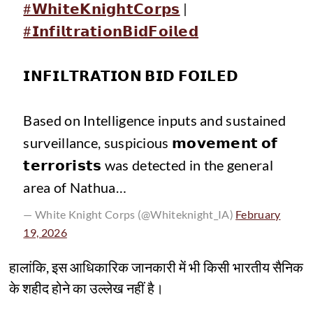
#𝗪𝗵𝗶𝘁𝗲𝗞𝗻𝗶𝗴𝗵𝘁𝗖𝗼𝗿𝗽𝘀
|
#𝗜𝗻𝗳𝗶𝗹𝘁𝗿𝗮𝘁𝗶𝗼𝗻𝗕𝗶𝗱𝗙𝗼𝗶𝗹𝗲𝗱
𝗜𝗡𝗙𝗜𝗟𝗧𝗥𝗔𝗧𝗜𝗢𝗡 𝗕𝗜𝗗 𝗙𝗢𝗜𝗟𝗘𝗗
Based on Intelligence inputs and sustained
surveillance, suspicious 𝗺𝗼𝘃𝗲𝗺𝗲𝗻𝘁 𝗼𝗳
𝘁𝗲𝗿𝗿𝗼𝗿𝗶𝘀𝘁𝘀 was detected in the general
area of Nathua…
— White Knight Corps (@Whiteknight_IA)
February
19, 2026
हालांकि, इस आधिकारिक जानकारी में भी किसी भारतीय सैनिक
के शहीद होने का उल्लेख नहीं है।