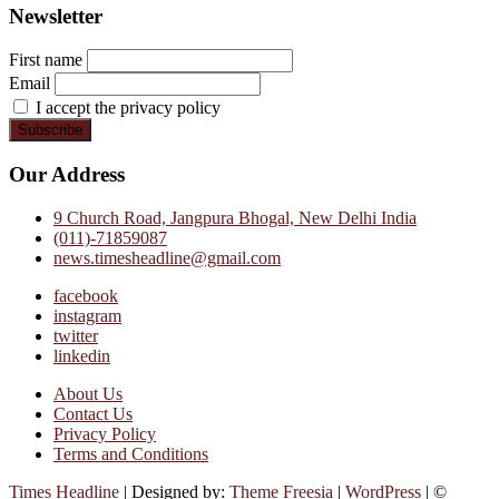
Newsletter
First name
Email
I accept the privacy policy
Our Address
9 Church Road, Jangpura Bhogal, New Delhi India
(011)-71859087
news.timesheadline@gmail.com
facebook
instagram
twitter
linkedin
About Us
Contact Us
Privacy Policy
Terms and Conditions
Times Headline
| Designed by:
Theme Freesia
|
WordPress
| ©