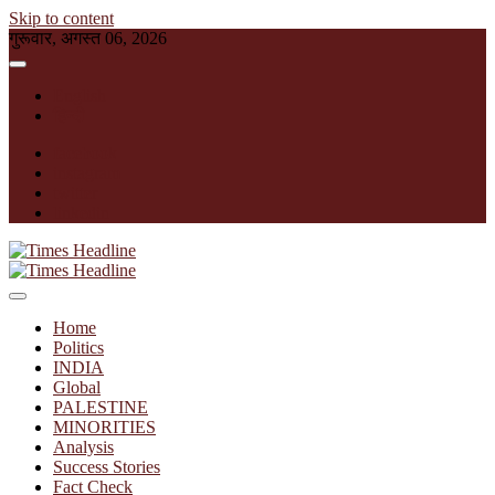
Skip to content
गुरूवार, अगस्त 06, 2026
English
हिन्दी
facebook
instagram
twitter
linkedin
Times Headline
Home
Politics
INDIA
Global
PALESTINE
MINORITIES
Analysis
Success Stories
Fact Check