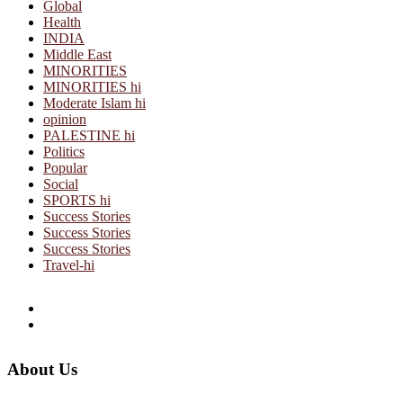
Global
Health
INDIA
Middle East
MINORITIES
MINORITIES hi
Moderate Islam hi
opinion
PALESTINE hi
Politics
Popular
Social
SPORTS hi
Success Stories
Success Stories
Success Stories
Travel-hi
About Us