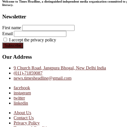
Welcome to Times Headline, a distinguished independent media organization committed to pr
literacy.
Newsletter
First name
Email
I accept the privacy policy
Our Address
9 Church Road, Jangpura Bhogal, New Delhi India
(011)-71859087
news.timesheadline@gmail.com
facebook
instagram
twitter
linkedin
About Us
Contact Us
Privacy Policy