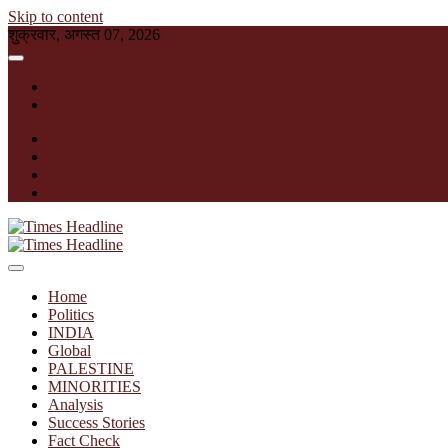
Skip to content
शुक्रवार, अगस्त 07, 2026
English
हिन्दी
facebook
instagram
twitter
linkedin
Times Headline
Home
Politics
INDIA
Global
PALESTINE
MINORITIES
Analysis
Success Stories
Fact Check