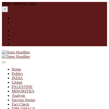
Skip
रविवार, अगस्त 09, 2026
to
content
English
हिन्दी
facebook
instagram
twitter
linkedin
Times Headline
Home
Politics
INDIA
Global
PALESTINE
MINORITIES
Analysis
Success Stories
Fact Check
DIPLOMACY