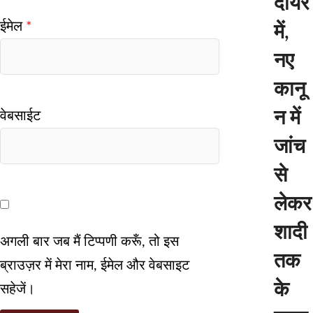
दायरे
ईमेल
*
में,
नए
कानू
न में
वेबसाईट
जांच
से
लेकर
शादी
अगली बार जब मैं टिप्पणी करूँ, तो इस
तक
ब्राउज़र में मेरा नाम, ईमेल और वेबसाइट
के
सहेजें।