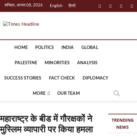
Skip
शनिवार, अगस्त 08, 2026
facebook
instagram
twitter
li
English
हिन्दी
to
content
Times Headline
HOME
POLITICS
INDIA
GLOBAL
PALESTINE
MINORITIES
ANALYSIS
SUCCESS STORIES
FACT CHECK
DIPLOMACY
MORE
OUR TEAM
महाराष्ट्र के बीड में गौरक्षकों ने
TRENDING
NEWS
मुस्लिम व्यापारी पर किया हमला