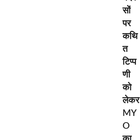
सों
पर
कथि
त
टिप्प
णी
को
लेकर
MY
O
का