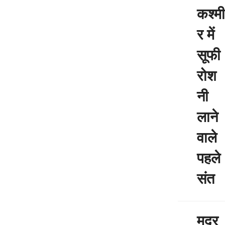
कश्मी
र में
सूफी
रोश
नी
लाने
वाले
पहले
संत
मदर