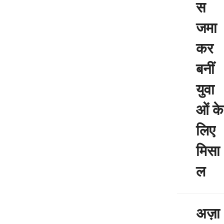
स
जमा
कर
बनीं
युवा
ओं के
लिए
मिसा
ल
अज़ा