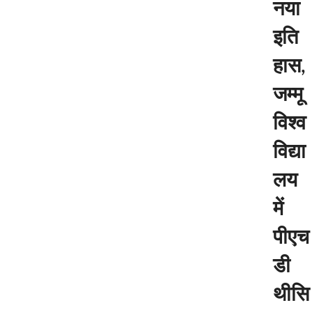
नया
इति
हास,
जम्मू
विश्व
विद्या
लय
में
पीएच
डी
थीसि