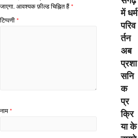
सगढ़
जाएगा.
आवश्यक फ़ील्ड चिह्नित हैं
*
में धर्म
टिप्पणी
*
परिव
र्तन
अब
प्रशा
सनि
क
प्र
नाम
*
क्रि
या के