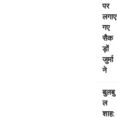
पर
लगाए
गए
सैक
ड़ों
जुर्मा
ने
बुलबु
ल
शाह: