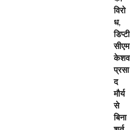
विरो
ध,
डिप्टी
सीएम
केशव
प्रसा
द
मौर्य
से
बिना
शर्त