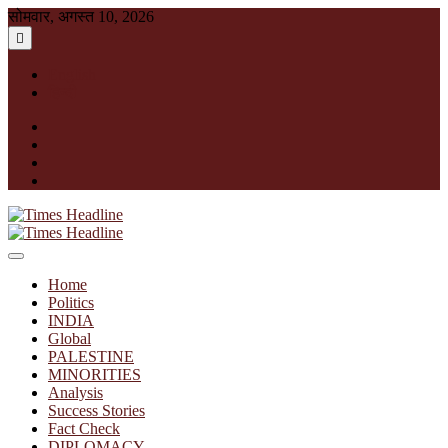
Skip
सोमवार, अगस्त 10, 2026
to
content
English
हिन्दी
facebook
instagram
twitter
linkedin
Times Headline
Home
Politics
INDIA
Global
PALESTINE
MINORITIES
Analysis
Success Stories
Fact Check
DIPLOMACY