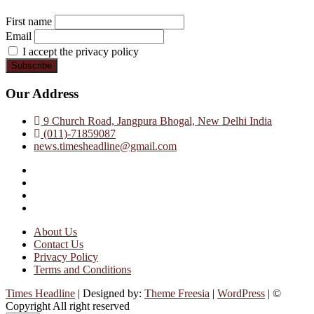
First name
Email
I accept the privacy policy
Our Address
9 Church Road, Jangpura Bhogal, New Delhi India
(011)-71859087
news.timesheadline@gmail.com
facebook
instagram
twitter
linkedin
About Us
Contact Us
Privacy Policy
Terms and Conditions
Times Headline
| Designed by:
Theme Freesia
|
WordPress
| ©
Copyright All right reserved