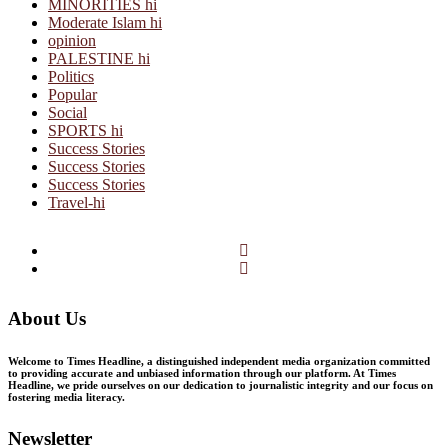
MINORITIES hi
Moderate Islam hi
opinion
PALESTINE hi
Politics
Popular
Social
SPORTS hi
Success Stories
Success Stories
Success Stories
Travel-hi
Facebook
Twitter
About Us
Welcome to Times Headline, a distinguished independent media organization committed
to providing accurate and unbiased information through our platform. At Times
Headline, we pride ourselves on our dedication to journalistic integrity and our focus on
fostering media literacy.
Newsletter