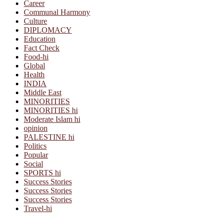
Career
Communal Harmony
Culture
DIPLOMACY
Education
Fact Check
Food-hi
Global
Health
INDIA
Middle East
MINORITIES
MINORITIES hi
Moderate Islam hi
opinion
PALESTINE hi
Politics
Popular
Social
SPORTS hi
Success Stories
Success Stories
Success Stories
Travel-hi