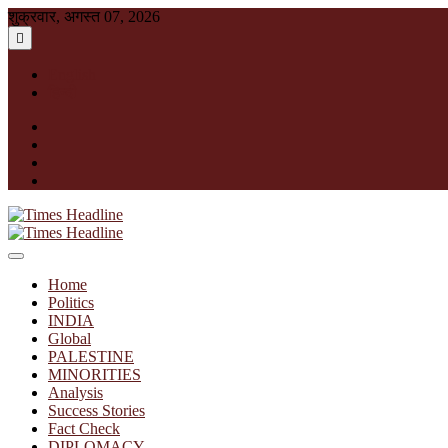
Skip
शुक्रवार, अगस्त 07, 2026
to
content
English
हिन्दी
facebook
instagram
twitter
linkedin
Times Headline
Home
Politics
INDIA
Global
PALESTINE
MINORITIES
Analysis
Success Stories
Fact Check
DIPLOMACY