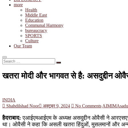
more
Health
Middle East
Education
Communal Harmony
bureaucracy
SPORTS
Culture
Our Team
Search
…
खतरा मोदी और भागवत से है: असदुद्दीन ओवै
INDIA
Shahdilshad Noor
अक्टूबर 9, 2024
No Comments
AIMIM
Asadu
हैदराबाद:
एआईएमआईएम के अध्यक्ष असदुद्दीन ओवैसी ने आरएसएस प
था। ओवैसी ने कहा कि असली खतरा हिंदुओं, मुसलमानों और अन्य 