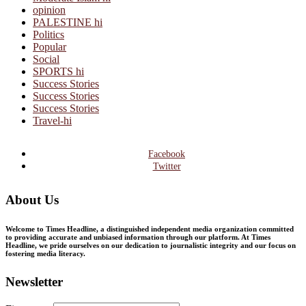
opinion
PALESTINE hi
Politics
Popular
Social
SPORTS hi
Success Stories
Success Stories
Success Stories
Travel-hi
Facebook
Twitter
About Us
Welcome to Times Headline, a distinguished independent media organization committed
to providing accurate and unbiased information through our platform. At Times
Headline, we pride ourselves on our dedication to journalistic integrity and our focus on
fostering media literacy.
Newsletter