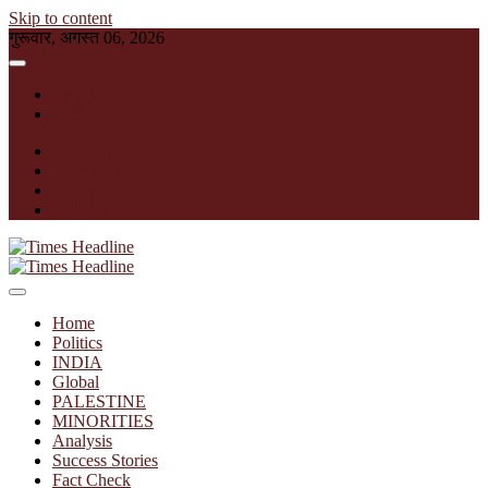
Skip to content
गुरूवार, अगस्त 06, 2026
English
हिन्दी
facebook
instagram
twitter
linkedin
Times Headline
Home
Politics
INDIA
Global
PALESTINE
MINORITIES
Analysis
Success Stories
Fact Check