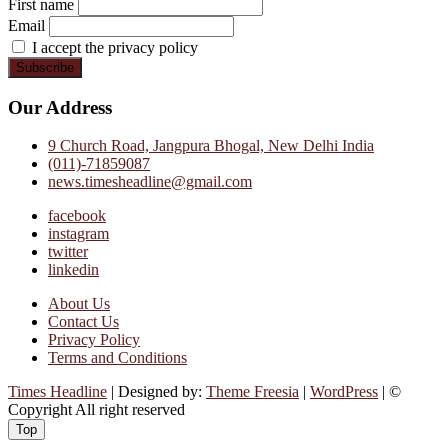
First name
Email
I accept the privacy policy
Our Address
9 Church Road, Jangpura Bhogal, New Delhi India
(011)-71859087
news.timesheadline@gmail.com
facebook
instagram
twitter
linkedin
About Us
Contact Us
Privacy Policy
Terms and Conditions
Times Headline
| Designed by:
Theme Freesia
|
WordPress
| ©
Copyright All right reserved
Top