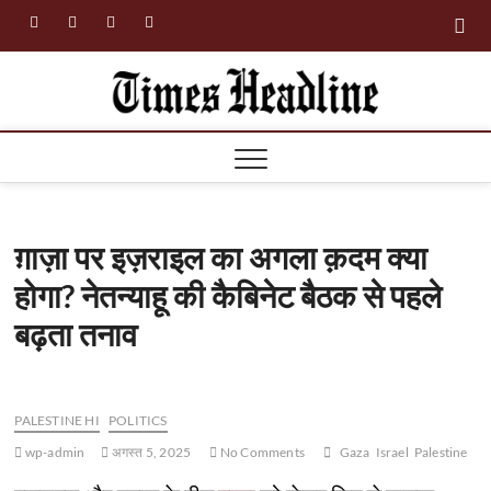
Skip
facebook
instagram
twitter
linkedin
to
content
Times
Headl
ग़ाज़ा पर इज़राइल का अगला क़दम क्या
होगा? नेतन्याहू की कैबिनेट बैठक से पहले
बढ़ता तनाव
PALESTINE HI
POLITICS
wp-admin
अगस्त 5, 2025
No Comments
Gaza
Israel
Palestine