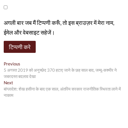
अगली बार जब मैं टिप्पणी करूँ, तो इस ब्राउज़र में मेरा नाम,
ईमेल और वेबसाइट सहेजें।
पोस्ट
Previous
Previous
post:
5 अगस्त 2019 को अनुच्छेद 370 हटाए जाने के छह साल बाद, जम्मू-कश्मीर ने
नेविगेशन
जबरदस्त बदलाव देखा
Next
Next
post:
बांग्लादेश: शेख हसीना के बाद एक साल, अंतरिम सरकार राजनीतिक स्थिरता लाने में
नाकाम