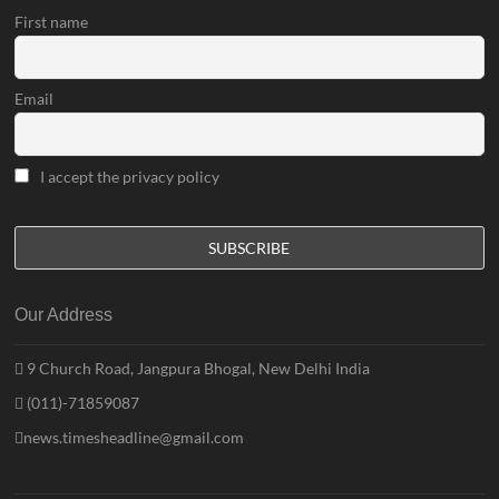
First name
Email
I accept the privacy policy
Our Address
9 Church Road, Jangpura Bhogal, New Delhi India
(011)-71859087
news.timesheadline@gmail.com