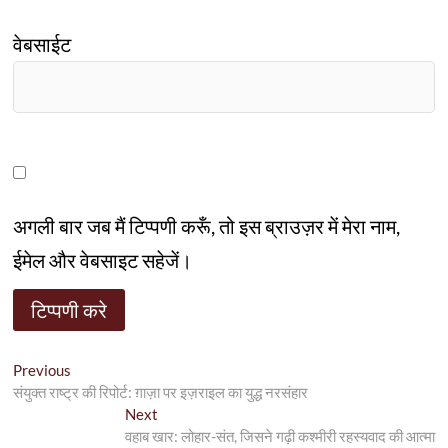
वेबसाईट
अगली बार जब मैं टिप्पणी करूँ, तो इस ब्राउज़र में मेरा नाम,
ईमेल और वेबसाइट सहेजें।
पोस्ट
Previous
Previous
post:
संयुक्त राष्ट्र की रिपोर्ट: ग़ाज़ा पर इज़राइल का युद्ध नरसंहार
नेविगेशन
Next
Next
post:
वहाब खार: लोहार-संत, जिसने गढ़ी कश्मीरी रहस्यवाद की आत्मा