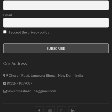
Email
I accept the privacy policy
Our Address
9 Church Road, Jangpura Bhogal, New Delhi India
(011)-71859087
news.timesheadline@gmail.com
facebook
instagram
twitter
linkedin