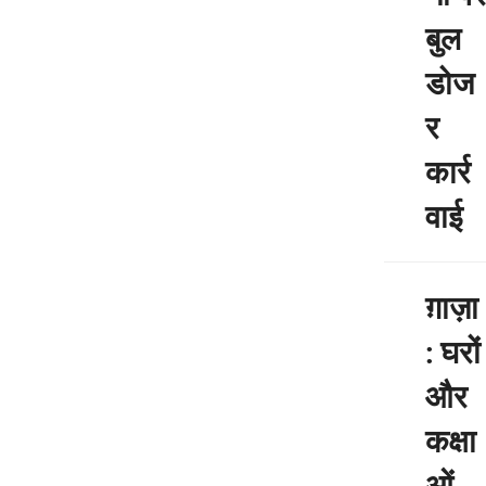
बुल
डोज
र
कार्र
वाई
ग़ाज़ा
: घरों
और
कक्षा
ओं