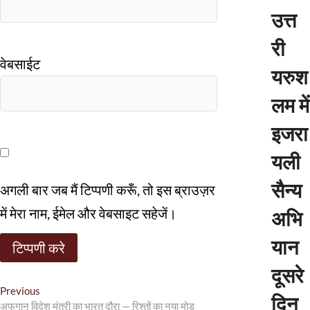
उत्त
री
वेबसाईट
यरुश
लम में
इजरा
यली
सैन्य
अगली बार जब मैं टिप्पणी करूँ, तो इस ब्राउज़र
में मेरा नाम, ईमेल और वेबसाइट सहेजें।
अभि
यान
दूसरे
पो
Previous
P
दिन
अफगान विदेश मंत्री का भारत दौरा — रिश्तों का नया मोड़
r