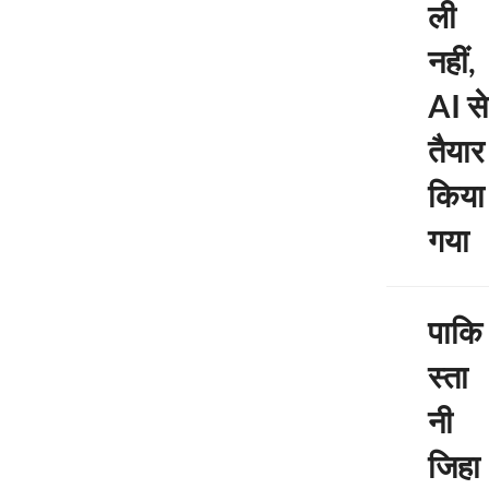
ली
नहीं,
AI से
तैयार
किया
गया
पाकि
स्ता
नी
जिहा