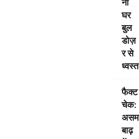
नी
घर
बुल
डोज़
र से
ध्वस्त
फैक्ट
चेक:
असम
बाढ़