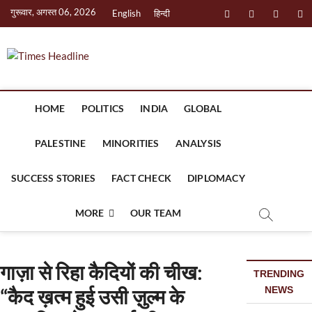
S
गुरूवार, अगस्त 06, 2026
English
हिन्दी
f
i
t
l
k
i
a
n
w
i
p
c
s
i
n
Times Headline
t
o
e
t
t
k
c
HOME
POLITICS
INDIA
GLOBAL
b
a
t
e
o
n
o
g
e
d
PALESTINE
MINORITIES
ANALYSIS
t
e
o
r
r
i
n
SUCCESS STORIES
FACT CHECK
DIPLOMACY
k
a
n
t
m
MORE
OUR TEAM
गाज़ा से रिहा कैदियों की चीख:
TRENDING
“कैद ख़त्म हुई उसी ज़ुल्म के
NEWS