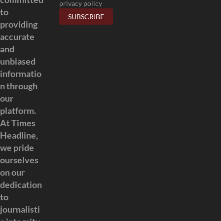
privacy policy
to
providing
accurate
and
unbiased
informatio
n through
our
platform.
At Times
Headline,
we pride
ourselves
on our
dedication
to
journalisti