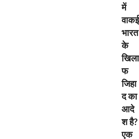
में
वाकई
भारत
के
खिला
फ
जिहा
द का
आदे
श है?
एक