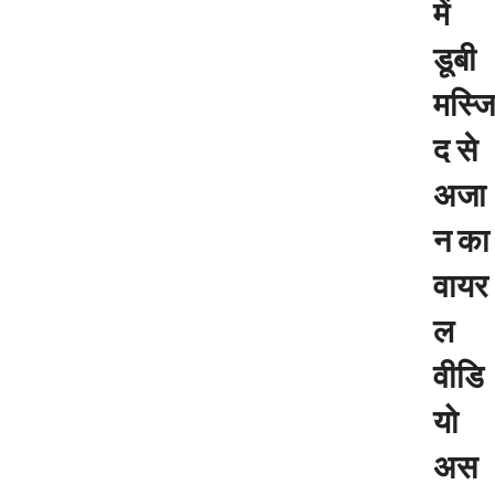
में
डूबी
मस्जि
द से
अजा
न का
वायर
ल
वीडि
यो
अस