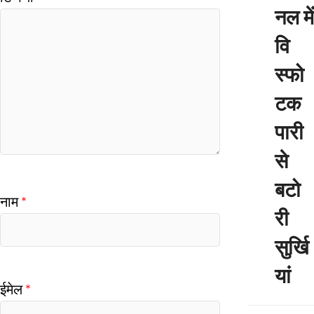
नल में
वि
स्फो
टक
पारी
से
बटो
नाम
*
री
सुर्खि
यां
ईमेल
*