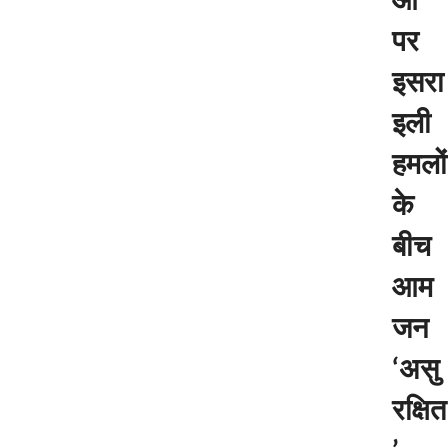
पर
इसरा
इली
हमलों
के
बीच
आम
जन
‘असु
रक्षित