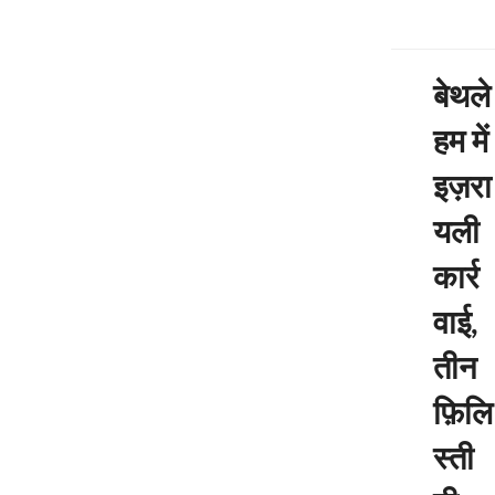
’
बेथले
हम में
इज़रा
यली
कार्र
वाई,
तीन
फ़िलि
स्ती