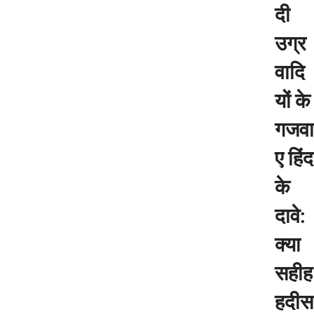
दी
उग्र
वादि
यों के
गजवा
ए हिंद
के
दावे:
क्या
सहीह
हदीस