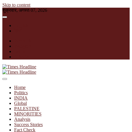
Skip to content
शुक्रवार, अगस्त 07, 2026
English
हिन्दी
facebook
instagram
twitter
linkedin
Times Headline
Home
Politics
INDIA
Global
PALESTINE
MINORITIES
Analysis
Success Stories
Fact Check