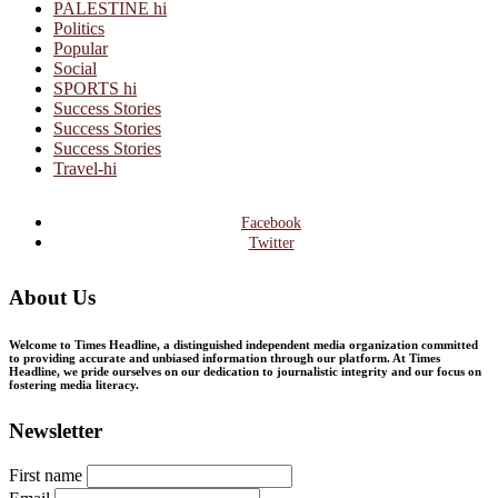
PALESTINE hi
Politics
Popular
Social
SPORTS hi
Success Stories
Success Stories
Success Stories
Travel-hi
Facebook
Twitter
About Us
Welcome to Times Headline, a distinguished independent media organization committed
to providing accurate and unbiased information through our platform. At Times
Headline, we pride ourselves on our dedication to journalistic integrity and our focus on
fostering media literacy.
Newsletter
First name