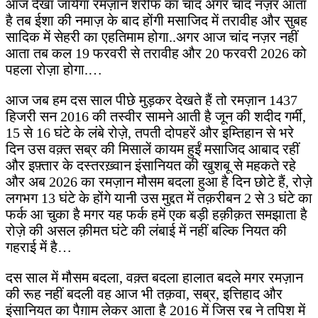
आज देखा जायेगा रमज़ान शरीफ का चांद अगर चांद नज़र आता
है तब ईशा की नमाज़ के बाद होंगी मसाजिद में तरावीह और सुबह
सादिक में सेहरी का एहतिमाम होगा..अगर आज चांद नज़र नहीं
आता तब कल 19 फरवरी से तरावीह और 20 फरवरी 2026 को
पहला रोज़ा होगा.…
आज जब हम दस साल पीछे मुड़कर देखते हैं तो रमज़ान 1437
हिजरी सन 2016 की तस्वीर सामने आती है जून की शदीद गर्मी,
15 से 16 घंटे के लंबे रोज़े, तपती दोपहरें और इम्तिहान से भरे
दिन उस वक़्त सब्र की मिसालें कायम हुईं मसाजिद आबाद रहीं
और इफ़्तार के दस्तरख़्वान इंसानियत की खुशबू से महकते रहे
और अब 2026 का रमज़ान मौसम बदला हुआ है दिन छोटे हैं, रोज़े
लगभग 13 घंटे के होंगे यानी उस मुद्दत में तक़रीबन 2 से 3 घंटे का
फर्क आ चुका है मगर यह फर्क हमें एक बड़ी हक़ीक़त समझाता है
रोज़े की असल क़ीमत घंटे की लंबाई में नहीं बल्कि नियत की
गहराई में है…
दस साल में मौसम बदला, वक़्त बदला हालात बदले मगर रमज़ान
की रूह नहीं बदली वह आज भी तक़वा, सब्र, इत्तिहाद और
इंसानियत का पैग़ाम लेकर आता है 2016 में जिस रब ने तपिश में