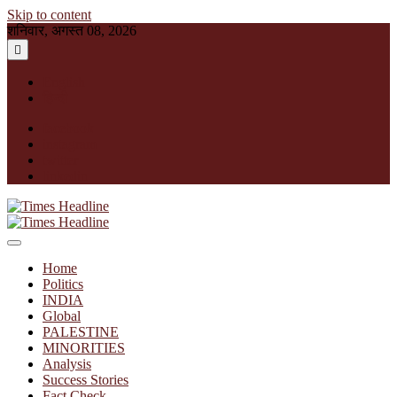
Skip to content
शनिवार, अगस्त 08, 2026
English
हिन्दी
facebook
instagram
twitter
linkedin
Times Headline
Home
Politics
INDIA
Global
PALESTINE
MINORITIES
Analysis
Success Stories
Fact Check