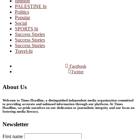
opinion
PALESTINE hi
Politics
Popular
Social
SPORTS hi
Success Stories
Success Stories
Success Stories
Travel-hi
Facebook
Twitter
About Us
Welcome to Times Headline, a distinguished independent media organization committed
to providing accurate and unbiased information through our platform. At Times
Headline, we pride ourselves on our dedication to journalistic integrity and our focus on
fostering media literacy.
Newsletter
First name