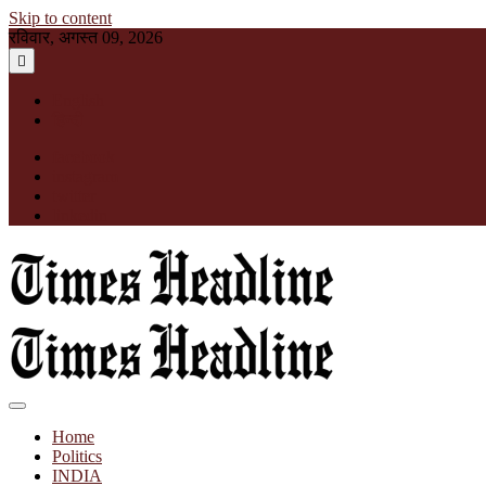
Skip to content
रविवार, अगस्त 09, 2026
English
हिन्दी
facebook
instagram
twitter
linkedin
Times Headline
Home
Politics
INDIA