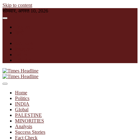
Skip to content
सोमवार, अगस्त 10, 2026
English
हिन्दी
facebook
instagram
twitter
linkedin
Times Headline
Home
Politics
INDIA
Global
PALESTINE
MINORITIES
Analysis
Success Stories
Fact Check