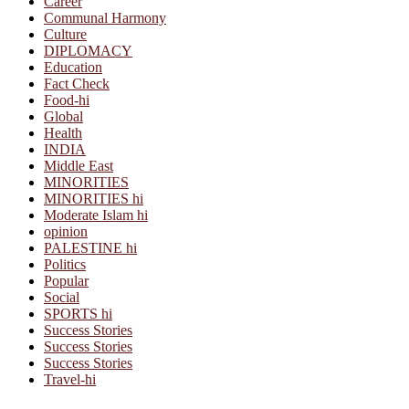
Career
Communal Harmony
Culture
DIPLOMACY
Education
Fact Check
Food-hi
Global
Health
INDIA
Middle East
MINORITIES
MINORITIES hi
Moderate Islam hi
opinion
PALESTINE hi
Politics
Popular
Social
SPORTS hi
Success Stories
Success Stories
Success Stories
Travel-hi