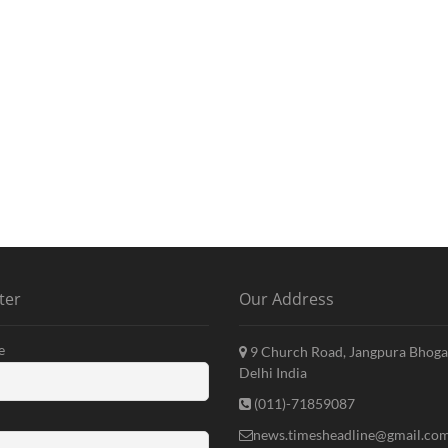
ter
Our Address
e
9 Church Road, Jangpura Bhoga
Delhi India
(011)-71859087
news.timesheadline@gmail.co