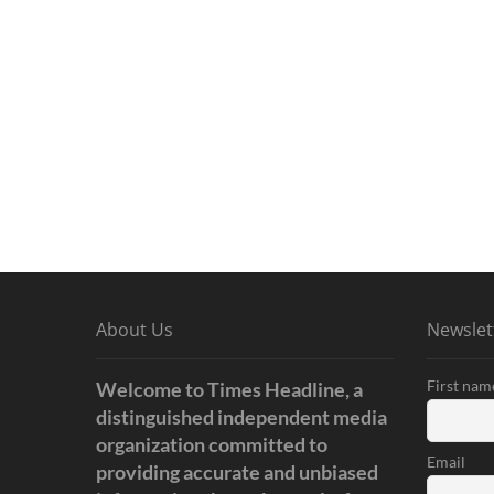
About Us
Newslet
First nam
Welcome to Times Headline, a
distinguished independent media
organization committed to
Email
providing accurate and unbiased