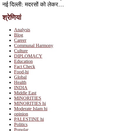
नई दिल्ली: मदरसों को लेकर…
श्रेणियां
Analysis
Blog
Career
Communal Harmony
Culture
DIPLOMACY
Education
Fact Check
Food-hi
Global
Health
INDIA
Middle East
MINORITIES
MINORITIES hi
Moderate Islam hi
opinion
PALESTINE hi
Politics
Popular