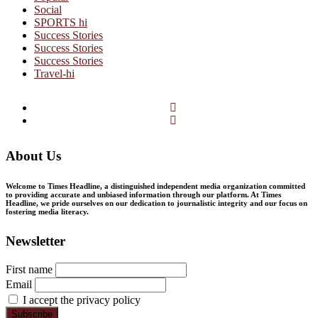
Social
SPORTS hi
Success Stories
Success Stories
Success Stories
Travel-hi
Facebook
Twitter
About Us
Welcome to Times Headline, a distinguished independent media organization committed
to providing accurate and unbiased information through our platform. At Times
Headline, we pride ourselves on our dedication to journalistic integrity and our focus on
fostering media literacy.
Newsletter
First name
Email
I accept the privacy policy