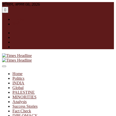
Skip
शनिवार, अगस्त 08, 2026
to
content
English
हिन्दी
facebook
instagram
twitter
linkedin
Times Headline
Home
Politics
INDIA
Global
PALESTINE
MINORITIES
Analysis
Success Stories
Fact Check
DIPLOMACY