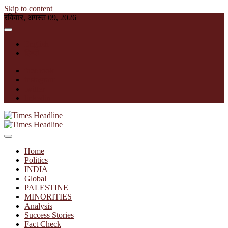
Skip to content
रविवार, अगस्त 09, 2026
English
हिन्दी
facebook
instagram
twitter
linkedin
Times Headline
Home
Politics
INDIA
Global
PALESTINE
MINORITIES
Analysis
Success Stories
Fact Check