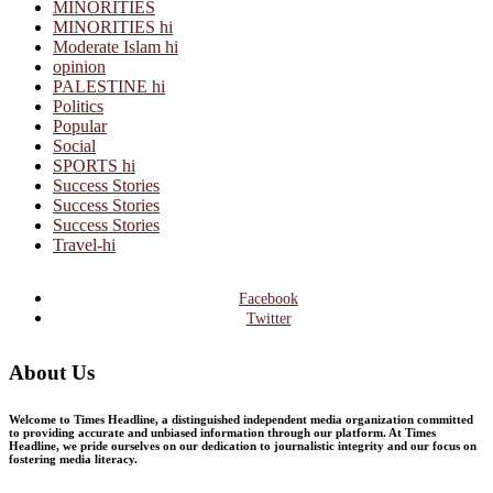
MINORITIES
MINORITIES hi
Moderate Islam hi
opinion
PALESTINE hi
Politics
Popular
Social
SPORTS hi
Success Stories
Success Stories
Success Stories
Travel-hi
Facebook
Twitter
About Us
Welcome to Times Headline, a distinguished independent media organization committed
to providing accurate and unbiased information through our platform. At Times
Headline, we pride ourselves on our dedication to journalistic integrity and our focus on
fostering media literacy.