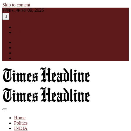
Skip to content
रविवार, अगस्त 09, 2026
English
हिन्दी
facebook
instagram
twitter
linkedin
Times Headline
Home
Politics
INDIA