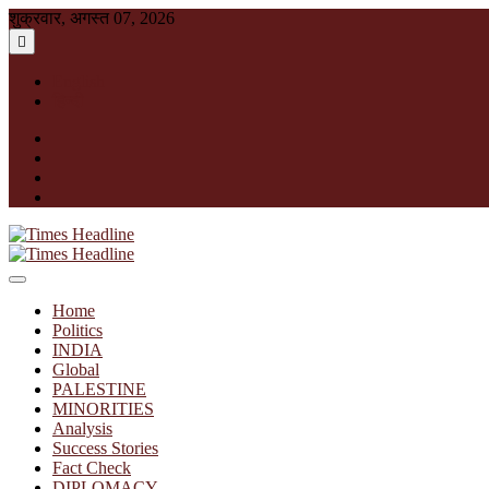
Skip
शुक्रवार, अगस्त 07, 2026
to
content
English
हिन्दी
facebook
instagram
twitter
linkedin
Times Headline
Home
Politics
INDIA
Global
PALESTINE
MINORITIES
Analysis
Success Stories
Fact Check
DIPLOMACY